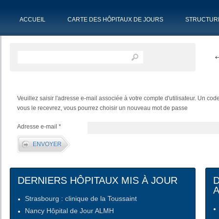
ACCUEIL
CARTE DES HÔPITAUX DE JOURS
STRUCTUR
Veuillez saisir l'adresse e-mail associée à votre compte d'utilisateur. Un co
vous le recevrez, vous pourrez choisir un nouveau mot de passe
Adresse e-mail
*
ENVOYER
DERNIERS HÔPITAUX MIS À JOUR
Strasbourg : clinique de la Toussaint
Nancy Hôpital de Jour ALMH