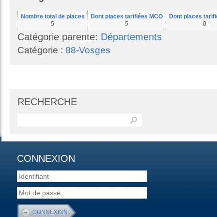
Nombre total de places
Dont places tarifiées MCO
Dont places tari
5
5
0
Catégorie parente:
Départements
Catégorie :
88-Vosges
RECHERCHE
CONNEXION