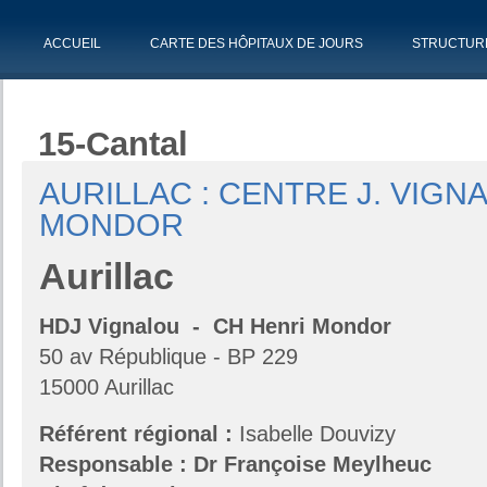
ACCUEIL
CARTE DES HÔPITAUX DE JOURS
STRUCTUR
15-Cantal
AURILLAC : CENTRE J. VIGN
MONDOR
Aurillac
HDJ Vignalou - CH Henri Mondor
50 av République - BP 229
15000 Aurillac
Référent régional :
Isabelle Douvizy
Responsable : Dr
Françoise Meylheuc