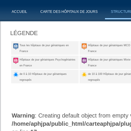
ACCUEIL
CARTE DES HÔPITAUX DE JOURS
STRUCTUR
LÉGENDE
Tous les hôpitaux de jour gériatriques en
Hôpitaux de jour gériatriques MCO
France
France
Hôpitaux de jour gériatriques Psychogériatries
Hôpitaux de jour gériatriques Mixte
en France
France
de 0 à 10 Hôpitaux de jour gériatriques
de 10 à 100 Hôpitaux de jour gériat
regroupés
regroupés
Warning
: Creating default object from empty 
/home/aphjpa/public_html/carteaphjpa/plug