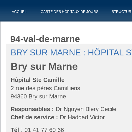
ACCUEIL
CARTE DES HÔPITAUX DE JOURS
STRUCTUR
94-val-de-marne
BRY SUR MARNE : HÔPITAL 
Bry sur Marne
Hôpital Ste Camille
2 rue des pères Camilliens
94360 Bry sur Marne
Responsables
:
Dr Nguyen Blery Cécile
Chef de service :
Dr Haddad Victor
Tél
: 01 41 77 60 66