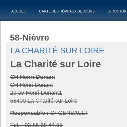
ACCUEIL
CARTE DES HÔPITAUX DE JOURS
STRUCTUR
58-Nièvre
LA CHARITÉ SUR LOIRE
La
Charité sur Loire
CH Henri Dunant
CH Henri Dunant
29 av Henri Dunant1
58400 La Charité sur Loire
Responsable :
Dr GERBAULT
Tél. : 03 86 68 44 55